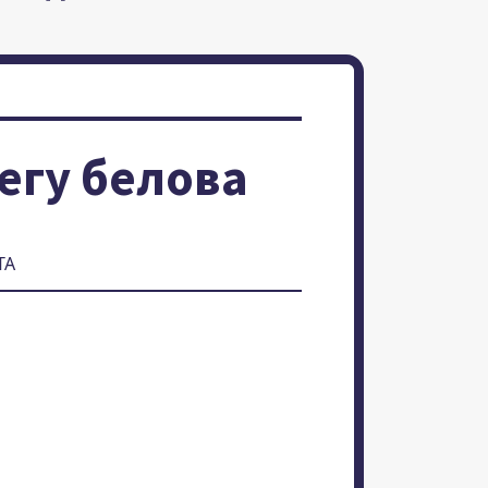
егу белова
ТА