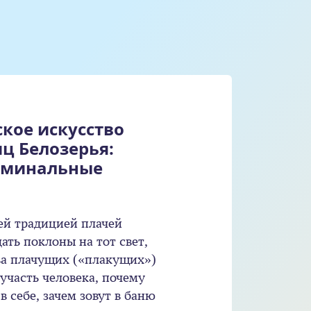
кое искусство
ц Белозерья:
оминальные
ей традицией плачей
дать поклоны на тот свет,
ва плачущих («плакущих»)
участь человека, почему
в себе, зачем зовут в баню