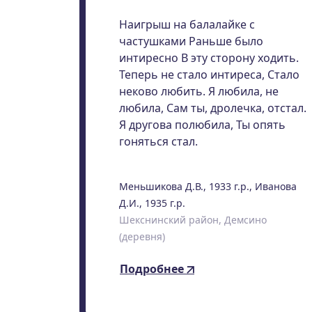
Наигрыш на балалайке с
частушками Раньше было
интиресно В эту сторону ходить.
Теперь не стало интиреса, Стало
неково любить. Я любила, не
любила, Сам ты, дролечка, отстал.
Я другова полюбила, Ты опять
гоняться стал.
Меньшикова Д.В., 1933 г.р., Иванова
Д.И., 1935 г.р.
Шекснинский район, Демсино
(деревня)
Подробнее