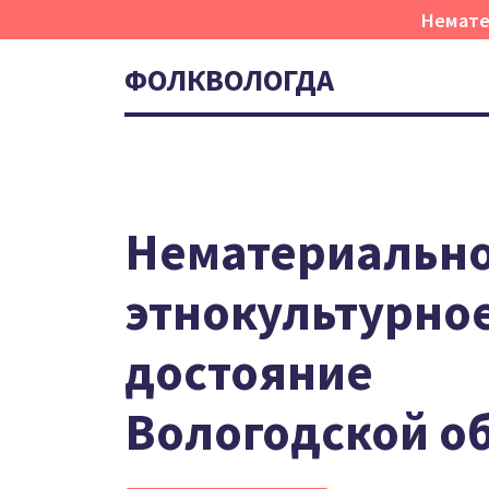
Немате
ФОЛКВОЛОГДА
Нематериальн
этнокультурно
достояние
Вологодской о