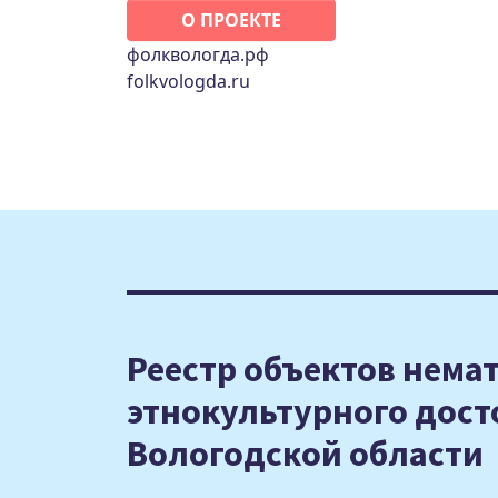
О ПРОЕКТЕ
фолквологда.рф
folkvologda.ru
Реестр объектов нема
этнокультурного дос
Вологодской области