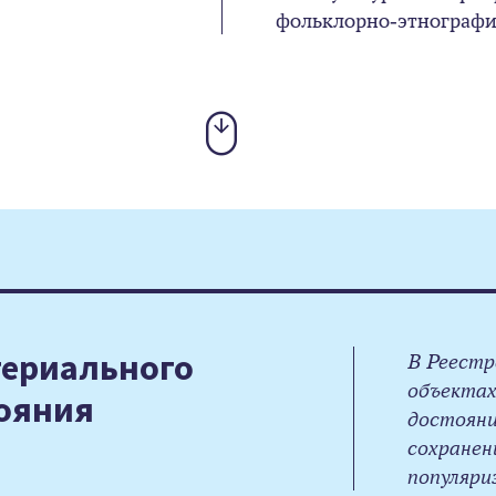
фольклорно-этнографи
териального
В Реестр
объектах
тояния
достояни
сохранен
популяри