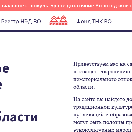
риальное этнокультурное достояние Вологодской 
Реестр НЭД ВО
Фонд ТНК ВО
ое
Приветствуем вас на с
посвящен сохранению,
е
нематериального этнок
области.
На сайте вы найдете 
традиционной культуре
бласти
публикаций и образов
могут быть полезны пр
этнокультурных меропр