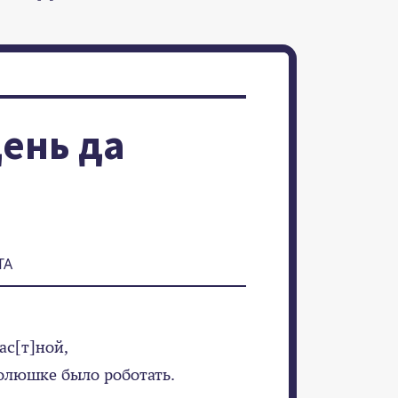
день да
ТА
ас[т]ной,
полюшке было роботать.