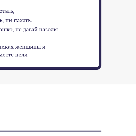
отать,
, ни пахать.
шко, не давай назолы
никах женщины и
месте пели