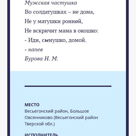
Мужская частушка
Во солдатушках – не дома,
Не у матушки ронн
о
й,
Не вскричит мама в окошко:
- Иди, с
ы
нушко, домой.
- напев
Бурова Н. М.
МЕСТО
Весьегонский район, Большое
Овсянниково (Весьегонский район
Тверской обл.)
ИСПОЛНИТЕЛЬ