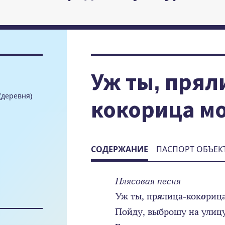
Уж ты, прял
(деревня)
кокорица м
СОДЕРЖАНИЕ
ПАСПОРТ ОБЪЕК
Плясовая песня
Уж ты, пр
я
лица-кок
о
рица
Пойду, выброшу на улиц