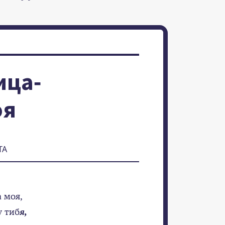
ица-
оя
ТА
 моя,
у тиб
я,