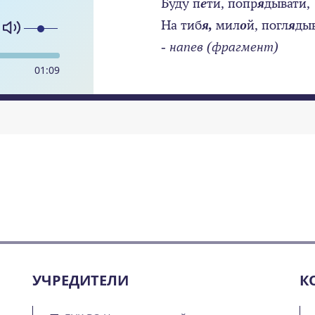
Буду п
е
ти, попр
я
дывати,
На тиб
я,
мил
о
й, погл
я
дыв
- напев (фрагмент)
01
:
09
УЧРЕДИТЕЛИ
К