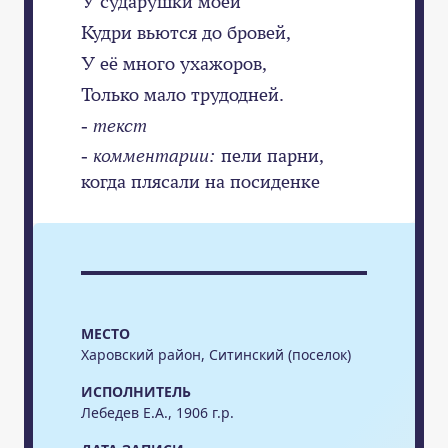
У сударушки моей
Кудри вьются до бровей,
У её много ухажоров,
Только мало трудодней.
- текст
- комментарии:
пели парни,
когда плясали на посиденке
МЕСТО
Харовский район, Ситинский (поселок)
ИСПОЛНИТЕЛЬ
Лебедев Е.А., 1906 г.р.