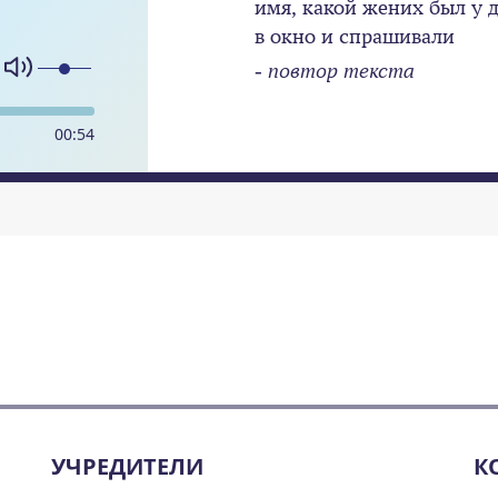
имя, какой жених был у д
в окно и спрашивали
-
повтор текста
00
:
54
УЧРЕДИТЕЛИ
К