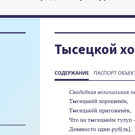
Тысецкой х
СОДЕРЖАНИЕ
ПАСПОРТ ОБЪЕК
Свадебная величальная п
Т
ы
сецькёй хорош
е
нёк,
Т
ы
сецькёй пригож
е
нёк,
Что на т
ы
сецькём тулуп 
Девяносто один руб[ль].