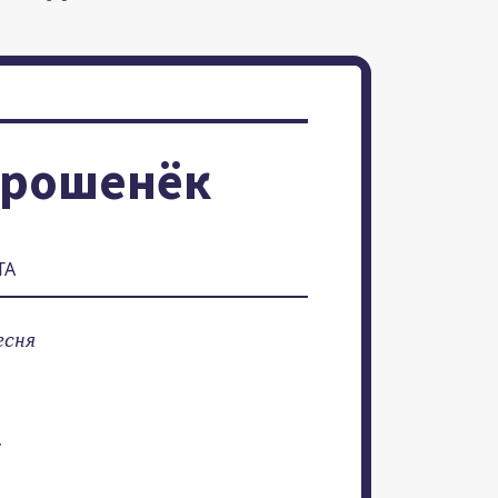
орошенёк
ТА
есня
-