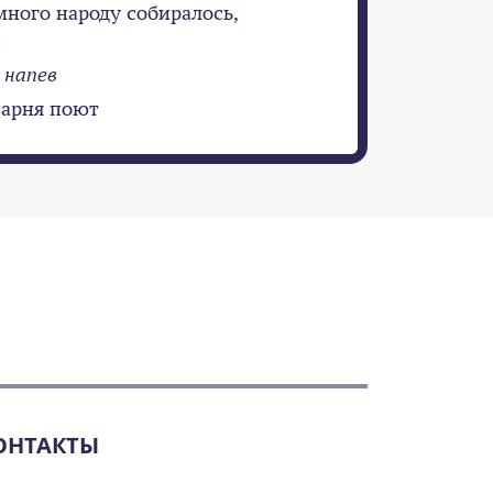
много народу собиралось,
й
 напев
парня поют
ОНТАКТЫ