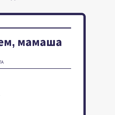
ем, мамаша
ТА
а