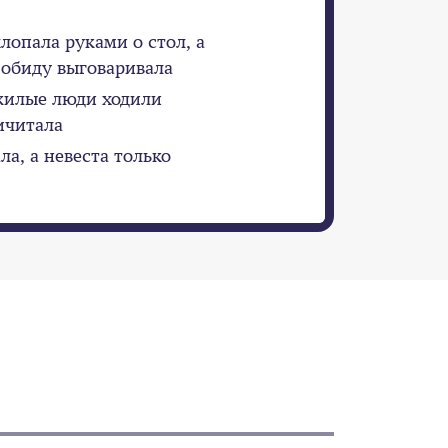
лопала руками о стол, а
 обиду выговаривала
жилые люди ходили
ичитала
а, а невеста только