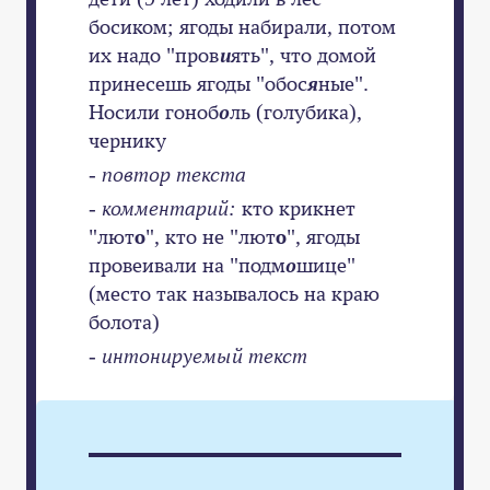
босиком; ягоды набирали, потом
их надо "пров
и
ять", что домой
принесешь ягоды "обос
я
ные".
Носили гоноб
о
ль (голубика),
чернику
-
повтор текста
- комментарий:
кто крикнет
"лют
о
", кто не "лют
о
", ягоды
провеивали на "подм
о
шице"
(место так называлось на краю
болота)
-
интонируемый текст