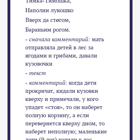
Тимка-Тимошка,
Наполни лукошко
Вверх да ст
о
гом,
Бараньим рогом.
-
сначала комментарий:
мать
отправляла детей в лес за
ягодами и грибами, давали
кузовочки
-
текст
-
комментарий
: когда дети
прокричат, кидали кузовки
кверху и примечали, у кого
упадет «стоя», то он наберет
полную корзину, а если
перевернется кверху дном, то
наберет неполную; маленькие
дети (9 лет) ходили в лес