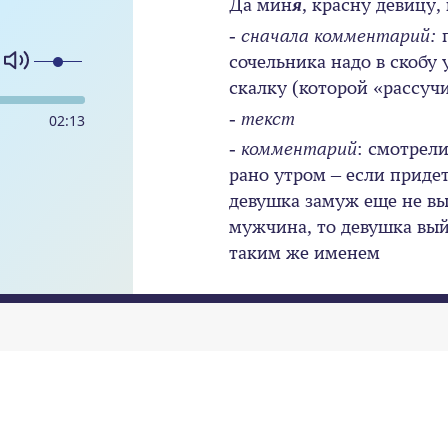
Да мин
я
, красну девицу, 
-
сначала комментарий:
п
сочельника надо в скобу 
скалку (которой «рассуч
-
текст
02
:
13
-
комментарий
: смотрели
рано утром – если приде
девушка замуж еще не вы
мужчина, то девушка вый
таким же именем