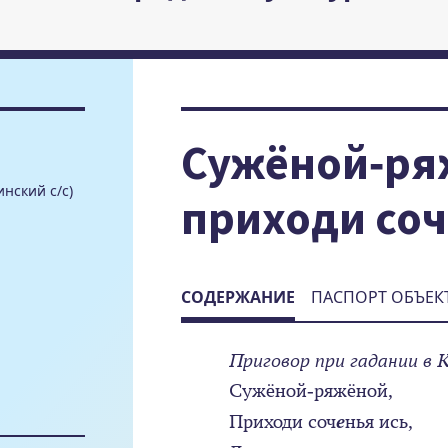
Сужёной-ря
нский с/с)
приходи соч
СОДЕРЖАНИЕ
ПАСПОРТ ОБЪЕК
Приговор при гадании в 
Сужёной-ряжёной,
Приходи соч
е
нья ись,