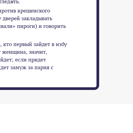
глед
и
ть.
ротив крещенского
у дверей закладывать
ивали» пироги) и говорить
, кто первый зайдет в избу
т женщина, значит,
йдет; если придет
дет замуж за парня с