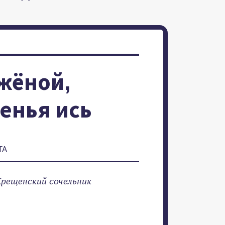
жёной,
енья ись
ТА
Крещенский сочельник