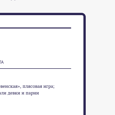
ТА
евенская», плясовая игра;
али девки и парни