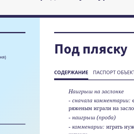
Под пляску
ня)
СОДЕРЖАНИЕ
ПАСПОРТ ОБЪЕК
Наигрыш на заслонке
- сначала комментарии:
е
ряженым играли на засл
- наигрыш (проба)
- комменарии:
играть нуж