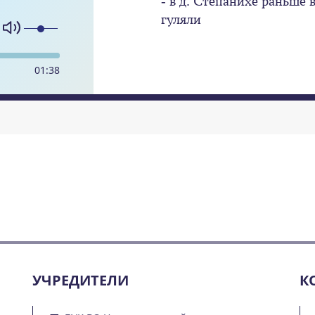
- в д. Стёпанихе раньше 
гуляли
01
:
38
УЧРЕДИТЕЛИ
К