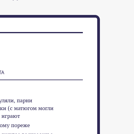
ТА
уляли, парни
ки (с матюгом могли
е играют
кому пореже