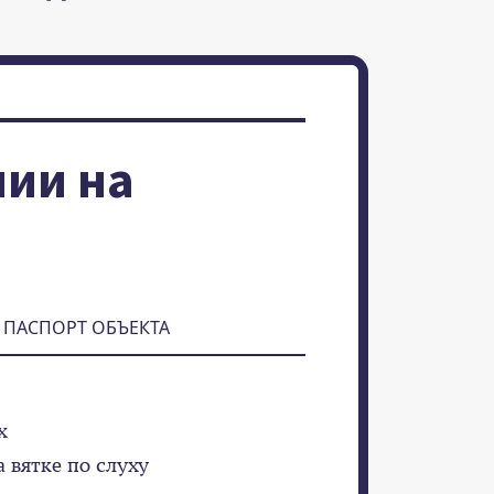
ии на
ПАСПОРТ ОБЪЕКТА
х
а вятке по слуху