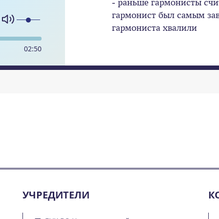
- раньше гармонисты счи
гармонист был самым за
гармониста хвалили
02
:
50
УЧРЕДИТЕЛИ
К