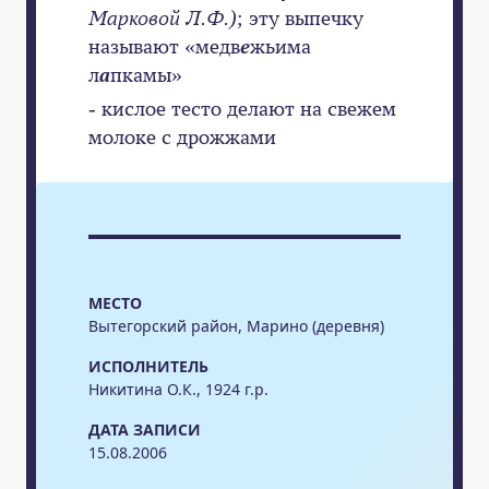
Марковой Л.Ф.)
; эту выпечку
называют «медв
е
жьима
л
а
пкамы»
- кислое тесто делают на свежем
молоке с дрожжами
МЕСТО
Вытегорский район, Марино (деревня)
ИСПОЛНИТЕЛЬ
Никитина О.К., 1924 г.р.
ДАТА ЗАПИСИ
15.08.2006