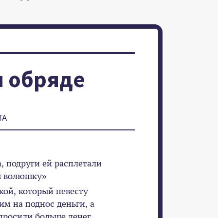
м обряде
ТА
а, подруги ей расплетали
вы волюшку»
кой, который невесту
им на поднос деньги, а
просили больше денег