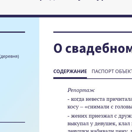
О свадебно
(деревня)
СОДЕРЖАНИЕ
ПАСПОРТ ОБЪЕК
Репортаж
- когда невеста причитал
косу – «снимали с голо
- жених приезжал с друж
выкупал у девушек, клал 
девушки набивали цену, 