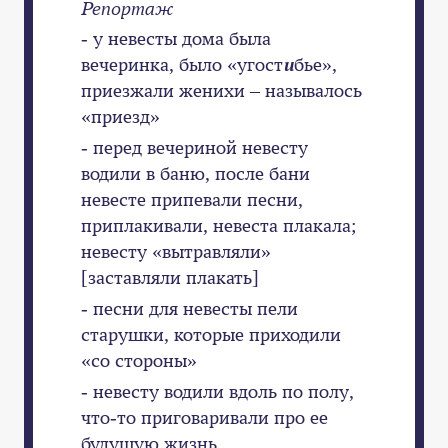
Репортаж
- у невесты дома была
вечеринка, было «угост
и
бье»,
приезжали женихи – называлось
«приезд»
- перед вечериной невесту
водили в баню, после бани
невесте припевали песни,
приплакивали, невеста плакала;
невесту «вытравляли»
[заставляли плакать]
- песни для невесты пели
старушки, которые приходили
«со стороны»
- невесту водили вдоль по полу,
что-то приговаривали про ее
будущую жизнь