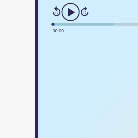
00
:
00