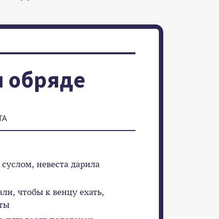
м обряде
ТА
 суслом, невеста дарила
али, чтобы к венцу ехать,
аты