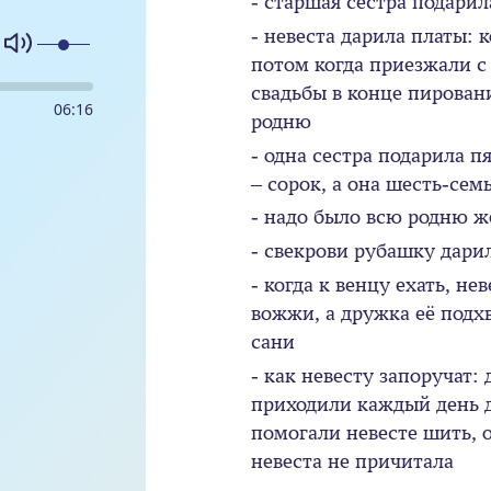
- старшая сестра подарил
- невеста дарила платы: 
потом когда приезжали с 
свадьбы в конце пирован
06
:
16
родню
- одна сестра подарила п
– сорок, а она шесть-сем
- надо было всю родню ж
- свекрови рубашку дари
- когда к венцу ехать, не
вожжи, а дружка её подхв
сани
- как невесту запоручат:
приходили каждый день д
помогали невесте шить, 
невеста не причитала