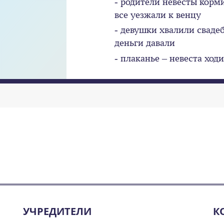
- родители невесты корм
все уезжали к венцу
- девушки хвалили свадеб
деньги давали
- плаканье – невеста ход
УЧРЕДИТЕЛИ
К