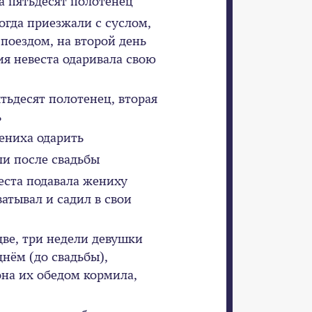
а пятьдесят полотенец
когда приезжали с суслом,
поездом, на второй день
ия невеста одаривала свою
ятьдесят полотенец, вторая
ь
ениха одарить
ли после свадьбы
веста подавала жениху
атывал и садил в свои
 две, три недели девушки
нём (до свадьбы),
она их обедом кормила,