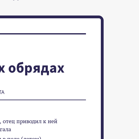
х обрядах
ТА
, отец приводил к ней
гала
и в поле (летом)