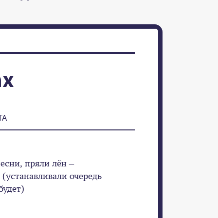
ах
ТА
есни, пряли лён –
 (устанавливали очередь
будет)