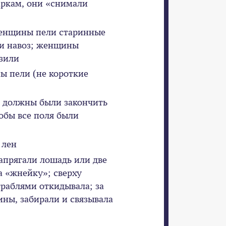
аркам, они «снимали
женщины пели старинные
ли навоз; женщины
озили
ы пели (не короткие
) должны были закончить
обы все поля были
 лен
запрягали лошадь или две
а «жнейку»; сверху
граблями откидывала; за
ны, забирали и связывала