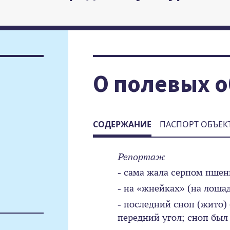
О полевых 
СОДЕРЖАНИЕ
ПАСПОРТ ОБЪЕК
Репортаж
- сама жала серпом пшен
- на «жнейках» (на лоша
- последний сноп (жито)
передний угол; сноп бы