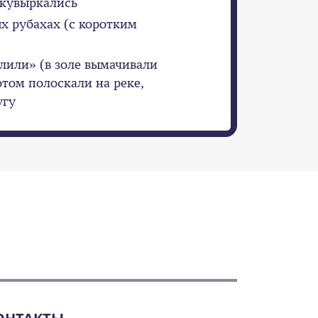
 кувыркались
ых рубахах (с коротким
олили» (в золе вымачивали
отом полоскали на реке,
угу