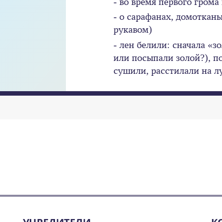
- во время первого грома
- о сарафанах, домоткан
рукавом)
- лен белили: сначала «з
или посыпали золой?), п
сушили, расстилали на л