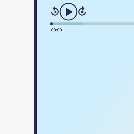
00
:
00