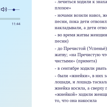
- лечиться ходили к знах
плохое»
- ночами возили навоз, 
песни, пока дети отвози
11
:
44
накладывали, а дети отв
- во время жатвы женщин
песни)
- до Пречистой (Успеньё
жатву; «на Пречистую чт
чистыми» (примета)
- в сентябре ходили рвать
- были «жнейки», в них 
лошади, и лошадь таскал
жнейка косила, а сверху 
«жнейкой» ходили женщи
то, что она накосила