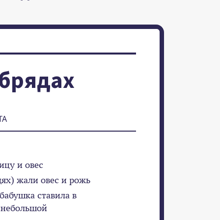
обрядах
ТА
ицу и овес
дях) жали овес и рожь
 бабушка ставила в
л небольшой