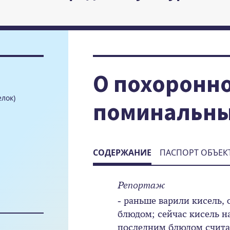
О похоронно
елок)
поминальны
СОДЕРЖАНИЕ
ПАСПОРТ ОБЪЕК
Репортаж
- раньше варили кисель,
блюдом; сейчас кисель н
последним блюдом счита