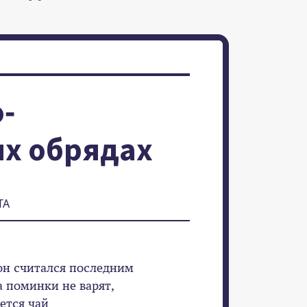
-
х обрядах
ТА
 он считался последним
а поминки не варят,
ется чай