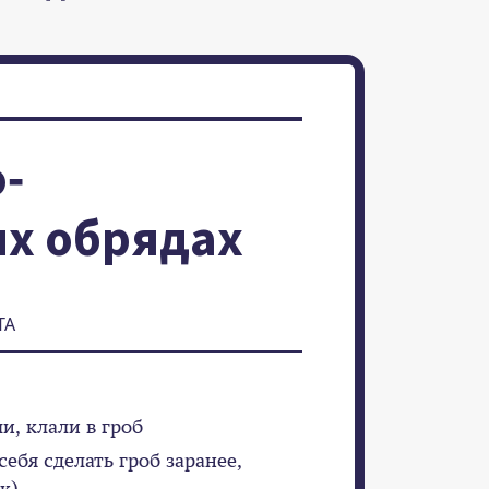
-
х обрядах
ТА
и, клали в гроб
себя сделать гроб заранее,
к)