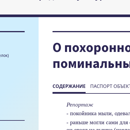
О похоронно
елок)
поминальны
СОДЕРЖАНИЕ
ПАСПОРТ ОБЪЕК
Репортаж
- покойника мыли, одевал
- раньше могли сами для 
он стоял на вышке (черда