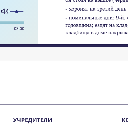
- хоронят на третий день
- поминальные дни: 9-й, 
годовщина; ездят на кла
03
:
00
кладбища в доме накрыв
УЧРЕДИТЕЛИ
К