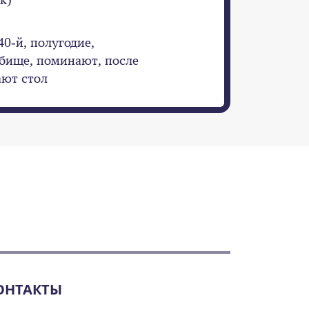
40-й, полугодие,
дбище, поминают, после
ают стол
ОНТАКТЫ