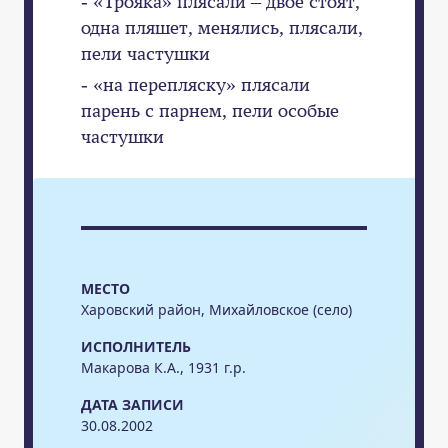
- «Трояка» плясали – двое стоят,
одна пляшет, менялись, плясали,
пели частушки
- «на перепляску» плясали
парень с парнем, пели особые
частушки
МЕСТО
Харовский район, Михайловское (село)
ИСПОЛНИТЕЛЬ
Макарова К.А., 1931 г.р.
ДАТА ЗАПИСИ
30.08.2002