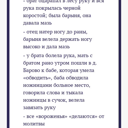
- брат оцарапал в лесу руку и вся
рука покрылась черной
коростой; была барыня, она
давала мазь
- отец натер ногу до раны,
барыня велела держать ногу
высоко и дала мазь
- у брата болела рука, мать с
братом рано утром пошли в д.
Барово к бабе, которая умела
«обводить», баба обводила
ножницами больное место,
говорила слова и тыкала
ножницы в сучок, велела
завязать руку
- все «вороженья» «делаются» от
молитвы