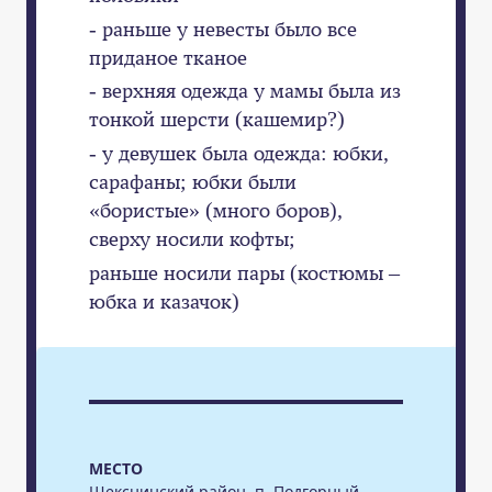
- раньше у невесты было все
приданое тканое
- верхняя одежда у мамы была из
тонкой шерсти (кашемир?)
- у девушек была одежда: юбки,
сарафаны; юбки были
«бористые» (много боров),
сверху носили кофты;
раньше носили пары (костюмы –
юбка и казачок)
МЕСТО
Шекснинский район, п. Подгорный