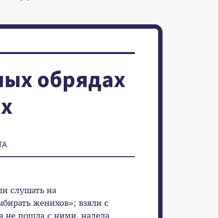
ных обрядах
ах
ТА
и слушать на
ыбирать женихов»; взяли с
а не пошла с ними, надела