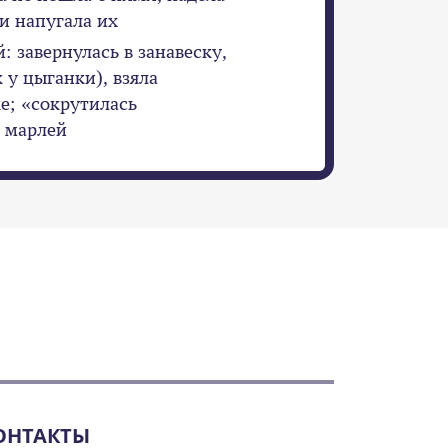
и напугала их
: завернулась в занавеску,
 у цыганки), взяла
е; «сокрутилась
 марлей
ОНТАКТЫ