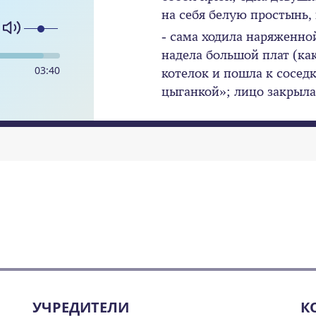
на себя белую простынь, 
- сама ходила наряженной
надела большой плат (как
03
:
40
котелок и пошла к соседк
цыганкой»; лицо закрыла
УЧРЕДИТЕЛИ
К