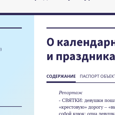
О календар
)
и праздник
СОДЕРЖАНИЕ
ПАСПОРТ ОБЪЕК
Репортаж
- СВЯТКИ: девушки пошл
«крестовую» дорогу – «в
собой крюк; одна девушк