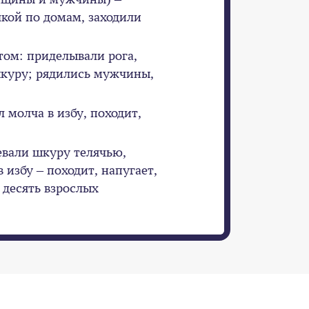
лкой по домам, заходили
том: приделывали рога,
шкуру; рядились мужчины,
 молча в избу, походит,
евали шкуру телячью,
в избу – походит, напугает,
 десять взрослых