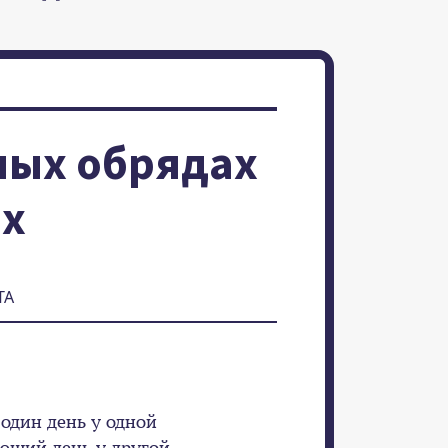
ных обрядах
ах
ТА
 один день у одной
ющий день у другой