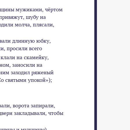
нщины мужиками, чёртом
 привяжут, шубу на
одили молча, плясали,
евали длинную юбку,
и, просили всего
 клали на скамейку,
ном, заносили на
 ним заходил ряженый
Со святыми упокой»);
али, ворота запирали,
двери закладывали, чтобы
нщины и мужчины) –