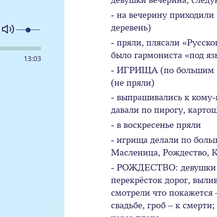
- на вечерину приходили
деревень)
- пряли, плясали «Русско
было гармониста «под яз
13
:
03
- ИГРИЩА (по большим п
(не пряли)
- выпрашивались к кому-н
давали по пирогу, карто
- в воскресенье пряли
- игрища делали по боль
Масленица, Рождество, 
- РОЖДЕСТВО: девушки г
перекрёсток дорог, вылив
смотрели что покажется –
свадьбе, гроб – к смерти