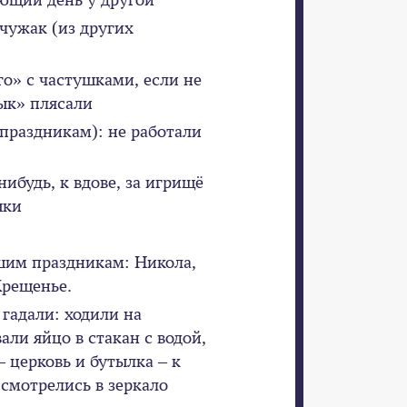
 чужак (из других
го» с частушками, если не
ык» плясали
раздникам): не работали
ибудь, к вдове, за игрищё
шки
шим праздникам: Никола,
Крещенье.
адали: ходили на
али яйцо в стакан с водой,
 церковь и бутылка – к
; смотрелись в зеркало