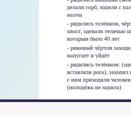
делали горб, ходили с па
молча
- рядились телёнком, чёр
хвост, одевали телячью 
которым было 40 лет
- ряженый чёртом заходил
напугает и уйдёт
- рядились телёнком: (од
вставляли рога), заходил 
с ним приходили человек
(молодёжь не ходила)