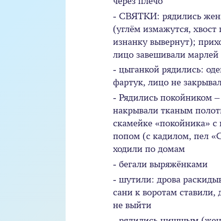
через плечо
- СВЯТКИ: рядились же
(углём измажутся, хвост
изнанку вывернут); прих
лицо завешивали марлей
- цыганкой рядились: од
фартук, лицо не закрывал
- Рядились покойником –
накрывали тканым полот
скамейке «покойника» с
попом (с кадилом, пел «
ходили по домам
- бегали выряжёнками
- шутили: дрова раскидыв
сани к воротам ставили, 
не выйти
- рядились нишшым (же