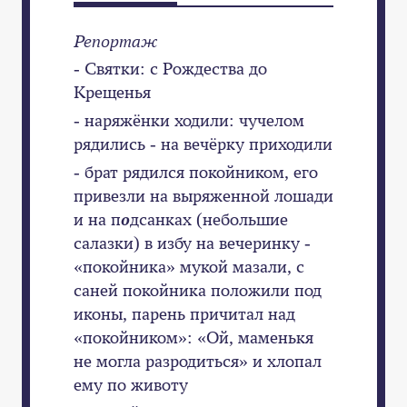
Репортаж
- Святки: с Рождества до
Крещенья
- наряжёнки ходили: чучелом
рядились - на вечёрку приходили
- брат рядился покойником, его
привезли на выряженной лошади
и на п
о
дсанках (небольшие
салазки) в избу на вечеринку -
«покойника» мукой мазали, с
саней покойника положили под
иконы, парень причитал над
«покойником»: «Ой, маменькя
не могла разродиться» и хлопал
ему по животу