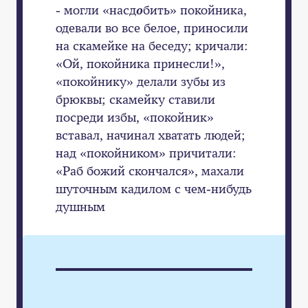
- могли «насд
о
бить» покойника,
одевали во все белое, приносили
на скамейке на беседу; кричали:
«Ой, покойника принесли!»,
«покойнику» делали зубы из
брюквы; скамейку ставили
посреди избы, «покойник»
вставал, начинал хватать людей;
над «покойником» причитали:
«Раб божий скончался», махали
шуточным кадилом с чем-нибудь
душным