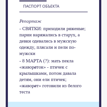
ПАСПОРТ ОБЪЕКТА
Репортаж
- СВЯТКИ: приходили ряженые;
парни наряжались в старух, а
девки одевались в мужскую
одежду, плясали и пели по-
мужски
- 8 МАРТА (?): мать пекла
«жавор
а
ток» - птичек с
крылышками, потом давала
детям, они ели птичек;
«жавор
а
т» готовили из белого
теста