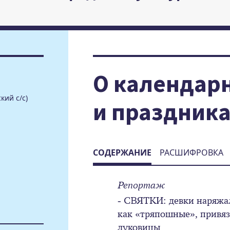
О календар
кий с/с)
и праздник
СОДЕРЖАНИЕ
РАСШИФРОВКА
Репортаж
- СВЯТКИ: девки наряжал
как «тряпошные», привя
луковицы