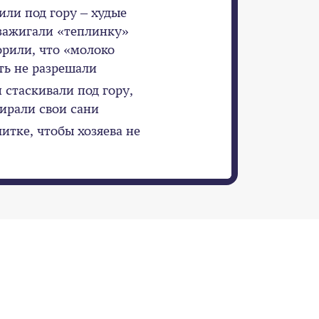
ли под гору – худые
 зажигали «теплинку»
ворили, что «молоко
ть не разрешали
 стаскивали под гору,
бирали свои сани
литке, чтобы хозяева не