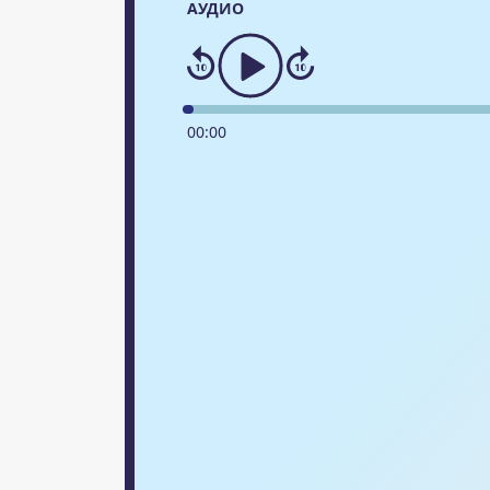
АУДИО
00
:
00