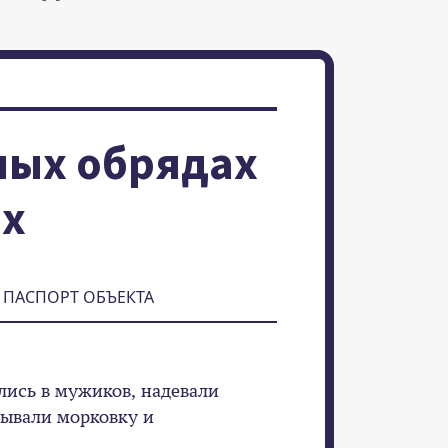
ных обрядах
ах
ПАСПОРТ ОБЪЕКТА
ись в мужиков, надевали
зывали морковку и