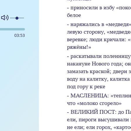
- приносили в избу «поко
белое
- наряжались в «медведя
левую сторону, «медведя
03
:
53
веревке; люди кричали: 
ряжёны!»
- раскатывали поленницу
накануне Нового года; о
замазать краской; двери
воду на калитку, калитка
под гору к реке
- МАСЛЕНИЦА: «теплинк
что «молоко сгорело»
- ВЕЛИКИЙ ПОСТ: до Пас
ели, пироги высушивали 
не ели; ели горох, «кар