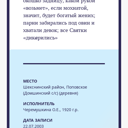
окошко задницу, какой рукой
«возьмет», если мохнатой,
значит, будет богатый жених;
парни забирались под овин и
хватали девок; все Святки
«дик
а
рились»
МЕСТО
Шекснинский район, Поповское
(Домшинский с/с) (деревня)
ИСПОЛНИТЕЛЬ
Черемушкина О.Е., 1920 г.р.
ДАТА ЗАПИСИ
22.07.2003