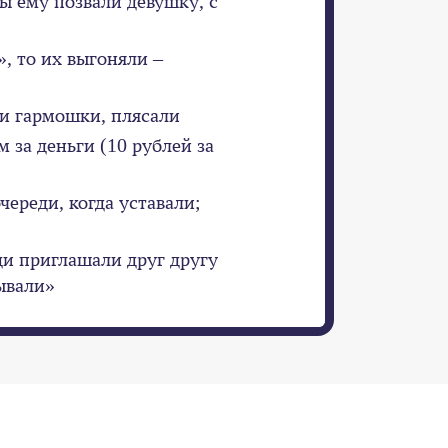
ы ему позвали девушку, с
», то их выгоняли –
ри гармошки, плясали
м за деньги (10 рублей за
череди, когда уставали;
ди приглашали друг другу
зывали»