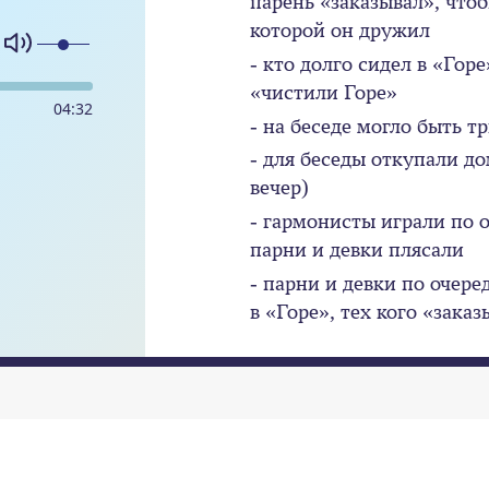
парень «заказывал», чтоб
которой он дружил
- кто долго сидел в «Горе
«чистили Горе»
04
:
32
- на беседе могло быть т
- для беседы откупали до
вечер)
- гармонисты играли по о
парни и девки плясали
- парни и девки по очере
в «Горе», тех кого «зака