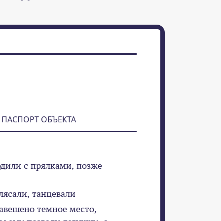
ПАСПОРТ ОБЪЕКТА
одили с прялками, позже
лясали, танцевали
завешено темное место,