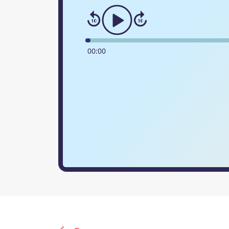
00
:
00