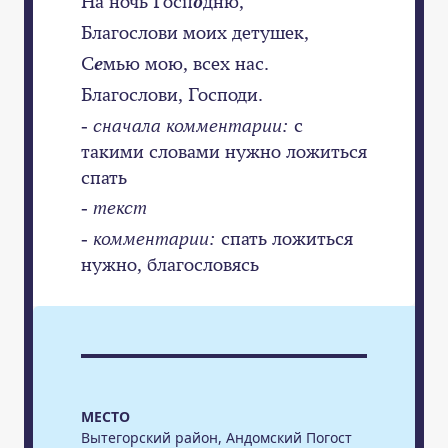
На ночь Госп
о
дню,
Благослови моих детушек,
С
е
мью мою, всех нас.
Благослови, Господи.
- сначала комментарии:
с
такими словами нужно ложиться
спать
- текст
- комментарии:
спать ложиться
нужно, благословясь
МЕСТО
Вытегорский район, Андомский Погост