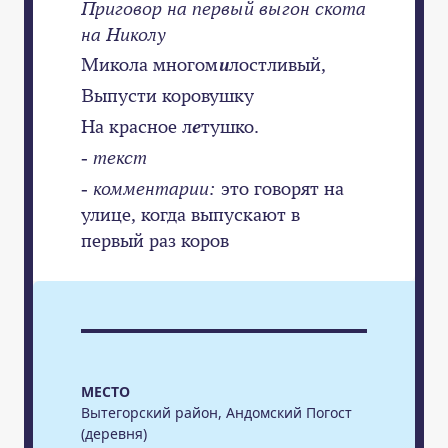
Приговор на первый выгон скота
на Николу
Микола многом
и
лостливый,
Выпусти коровушку
На красное л
е
тушко.
-
текст
- комментарии:
это говорят на
улице, когда выпускают в
первый раз коров
МЕСТО
Вытегорский район, Андомский Погост
(деревня)