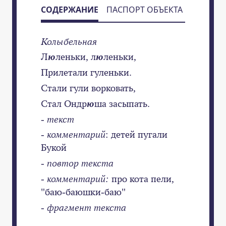
СОДЕРЖАНИЕ
ПАСПОРТ ОБЪЕКТА
Колыбельная
Л
ю
леньки, л
ю
леньки,
Прилетали гуленьки.
Стали гули ворковать,
Стал Ондр
ю
ша засыпать.
-
текст
-
комментарий
: детей пугали
Букой
-
повтор текста
- комментарий:
про кота пели,
"баю-баюшки-баю"
-
фрагмент текста