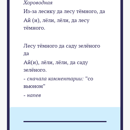
Хороводная
Из-за лесику да лесу тёмного, да
Ай (и), лёли, лёли, да лесу
тёмного.
Лесу тёмного да саду зелёного
да
Ай(и), лёли, лёли, да саду
зелёного.
- сначала комментарии:
"со
вьюном"
- напев