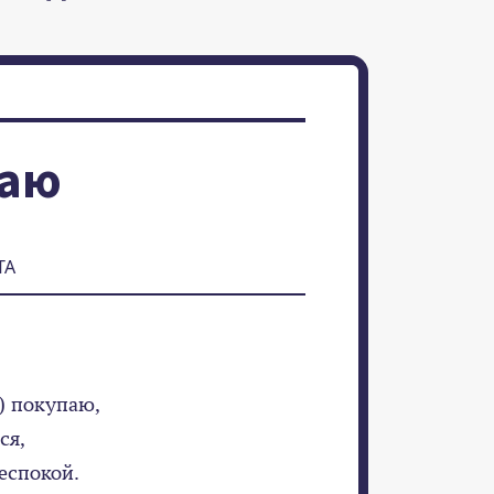
саю
ТА
) покупаю,
ся,
еспокой.