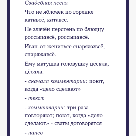
Свадебная песня
Что не яблочек по горенке
кат
а
всё, к
а
тавсё.
Не злачён перстень по блюдцу
россып
а
всё, россып
а
всё.
Иван-от женитьсе снаряж
а
всё,
снаряж
а
всё.
Ему матушка головушку цёс
а
ла,
цёс
а
ла.
- сначала комментарии:
поют,
когда «дело сделают»
- текст
- комментарии:
три раза
повторяют; поют, когда «дело
сделают» - сваты договорятся
- напев