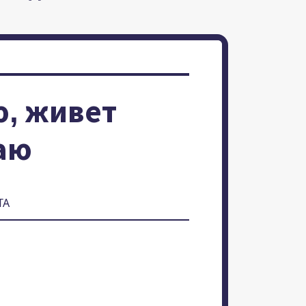
, живет
аю
ТА