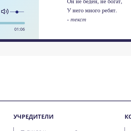
Он не бедён, не богат,
У него много ребят.
- текст
01
:
06
УЧРЕДИТЕЛИ
К